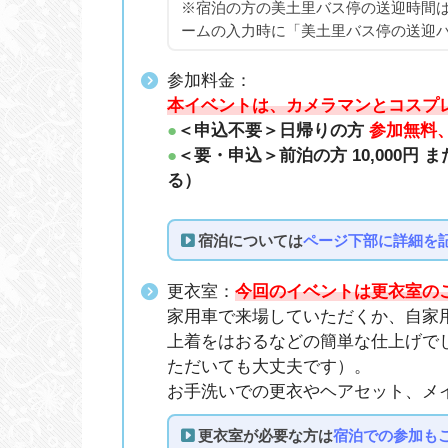
※宿泊の方の美土里バス停の送迎時間
ームの入力時に「美土里バス停の送迎
参加料金：
本イベントは、カメラマンとコスプ
●
＜申込不要＞日帰りの方
参加無料
●
＜要・申込＞前泊の方 10,000円 ま
る）
宿泊については
ページ下部に詳細を
更衣室：
今回のイベントは更衣室の
家用車で来場していただくか、自家
上着をはおるなどの簡単な仕上げで
ただいても大丈夫です）。
お手洗いでの更衣やヘアセット、メ
更衣室が必要な方は
宿泊での参加も