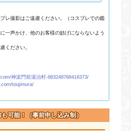
スプレ撮影はご遠慮ください。（コスプレでの鑑
んに一声かけ、他のお客様の妨げにならないよう
遠慮ください。
m
ook.com/神楽門前湯治村-883248768418373/
.com/toujimura/
加も可能！（事前申し込み制）