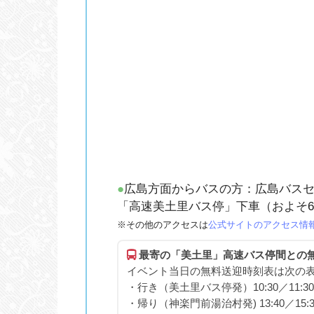
●
広島方面からバスの方：広島バス
「高速美土里バス停」下車（およそ6
※その他のアクセスは
公式サイトのアクセス情
最寄の「美土里」高速バス停間との
イベント当日の無料送迎時刻表は次の
・行き（美土里バス停発）10:30／11:30／
・帰り（神楽門前湯治村発) 13:40／15:30