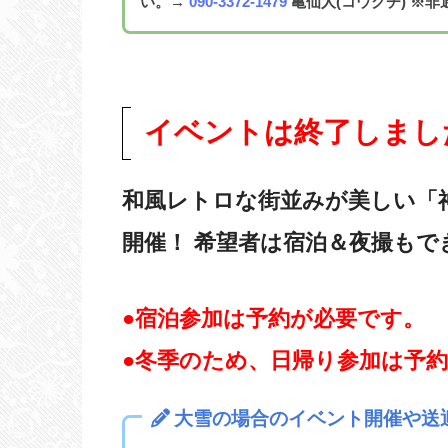
い。
→
090-3372-1479
亀仙人(コウグチ)
※非
イベントは終了しまし
和風レトロな街並みが美しい「
開催！ 希望者は宿泊＆夜撮もで
●宿泊参加は予約が必要です。
●冬季のため、日帰り参加は予
大雪の場合のイベント開催や送