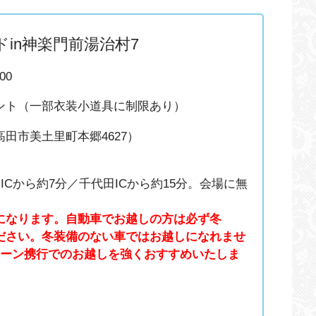
in神楽門前湯治村7
00
ント（一部衣装小道具に制限あり）
田市美土里町本郷4627）
Cから約7分／千代田ICから約15分。会場に無
になります。自動車でお越しの方は必ず冬
ださい。冬装備のない車ではお越しになれませ
ェーン携行でのお越しを強くおすすめいたしま